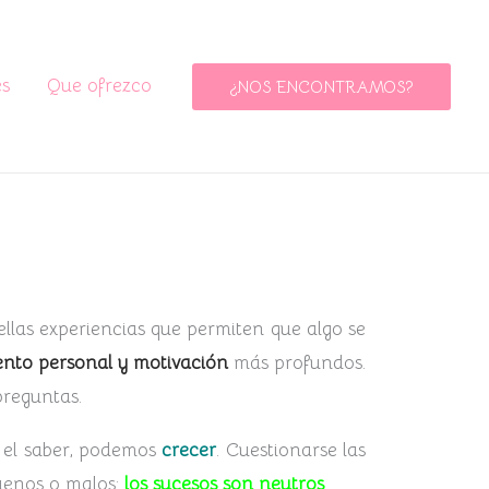
es
Que ofrezco
¿NOS ENCONTRAMOS?
uellas experiencias que permiten que algo se
ento personal y motivación
más profundos.
preguntas.
e el saber, podemos
crecer
. Cuestionarse las
buenos o malos:
los sucesos son neutros
.