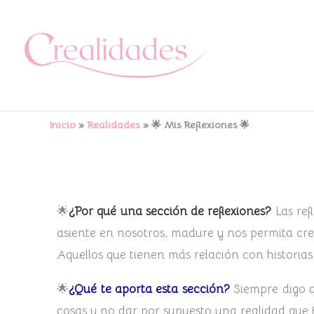
Ir
al
contenido
Inicio
Realidades
🌟 Mis Reflexiones 🌟
🌟
¿Por qué una sección de reflexiones?
Las ref
asiente en nosotros, madure y nos permita cre
Aquellos que tienen más relación con historias 
🌟
¿Qué te aporta esta sección?
Siempre digo q
cosas y no dar por supuesto una realidad que 