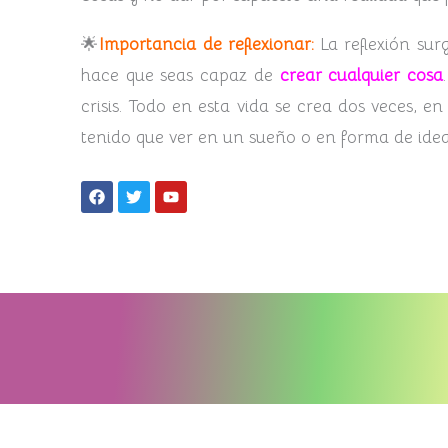
🌟
Importancia de reflexionar:
La reflexión sur
hace que seas capaz de
crear cualquier cosa
crisis. Todo en esta vida se crea dos veces, e
tenido que ver en un sueño o en forma de idea
F
T
Y
a
w
o
c
i
u
e
t
t
b
t
u
o
e
b
o
r
e
k