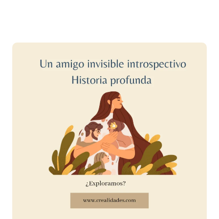
Antek:
un
amigo
invisible
para
despertarnos