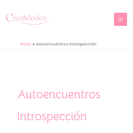
Ir
al
contenido
Inicio
autoencuentros introspección
Autoencuentros
Introspección