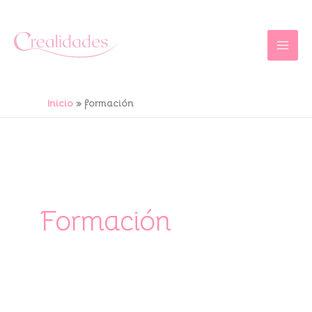
Ir
al
contenido
Inicio
formación
Formación