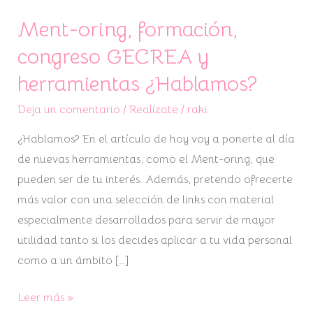
Ment-oring, formación,
Ment-
oring,
congreso GECREA y
formación,
herramientas ¿Hablamos?
congreso
GECREA
Deja un comentario
/
Realízate
/
raki
y
¿Hablamos? En el artículo de hoy voy a ponerte al día
herramientas
de nuevas herramientas, como el Ment-oring, que
¿Hablamos?
pueden ser de tu interés. Además, pretendo ofrecerte
más valor con una selección de links con material
especialmente desarrollados para servir de mayor
utilidad tanto si los decides aplicar a tu vida personal
como a un ámbito […]
Leer más »