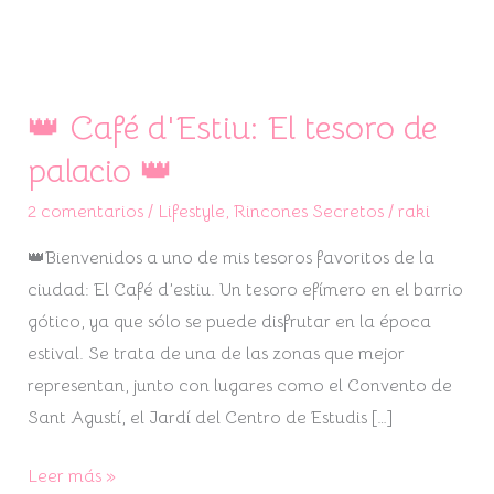
👑 Café d'Estiu: El tesoro de
👑
Café
palacio 👑
d'Estiu:
2 comentarios
/
Lifestyle
,
Rincones Secretos
/
raki
El
tesoro
👑Bienvenidos a uno de mis tesoros favoritos de la
de
ciudad: El Café d’estiu. Un tesoro efímero en el barrio
palacio
gótico, ya que sólo se puede disfrutar en la época
👑
estival. Se trata de una de las zonas que mejor
representan, junto con lugares como el Convento de
Sant Agustí, el Jardí del Centro de Estudis […]
Leer más »