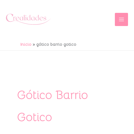
Ir
al
contenido
Inicio
gótico barrio gotico
Gótico Barrio
Gotico