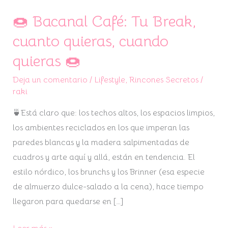
🍩 Bacanal Café: Tu Break,
🍩
Bacanal
cuanto quieras, cuando
Café:
quieras 🍩
Tu
Break,
Deja un comentario
/
Lifestyle
,
Rincones Secretos
/
raki
cuanto
quieras,
🍵Está claro que: los techos altos, los espacios limpios,
cuando
los ambientes reciclados en los que imperan las
quieras
paredes blancas y la madera salpimentadas de
🍩
cuadros y arte aquí y allá, están en tendencia. El
estilo nórdico, los brunchs y los Brinner (esa especie
de almuerzo dulce-salado a la cena), hace tiempo
llegaron para quedarse en […]