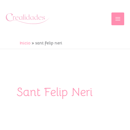
Ir
al
contenido
Inicio
sant felip neri
Sant Felip Neri