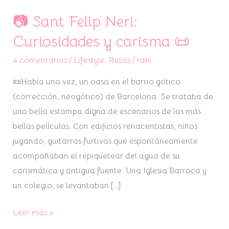
📷 Sant Felip Neri:
📷
Sant
Curiosidades y carisma 📜
Felip
4 comentarios
/
Lifestyle
,
Rutas
/
raki
Neri:
Curiosidades
📜Había una vez, un oasis en el barrio gótico
y
(corrección, neogótico) de Barcelona. Se trataba de
carisma
una bella estampa digna de escenarios de las más
📜
bellas películas. Con edificios renacentistas, niños
jugando, guitarras furtivas que espontáneamente
acompañaban el repiquetear del agua de su
carismática y antigua fuente. Una Iglesia Barroca y
un colegio, se levantaban […]
Leer más »