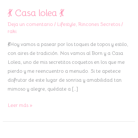
💃 Casa lolea 💃
💃
Casa
Deja un comentario
/
Lifestyle
,
Rincones Secretos
/
lolea
raki
💃
💃Hoy vamos a pasear por los toques de topos y estilo,
con aires de tradición. Nos vamos al Born y a Casa
Lolea, uno de mis secretitos coquetos en los que me
pierdo y me reencuentro a menudo. Si te apetece
disfrutar de este lugar de sonrisa y amabilidad tan
mimoso y alegre, quédate a […]
Leer más »