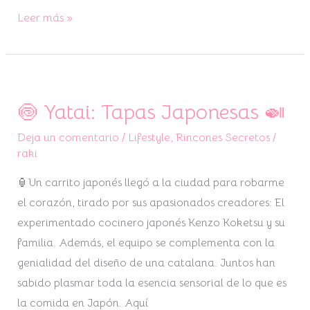
Leer más »
🍥 Yatai: Tapas Japonesas 🍛
🍥
Yatai:
Deja un comentario
/
Lifestyle
,
Rincones Secretos
/
Tapas
raki
Japonesas
🏮Un carrito japonés llegó a la ciudad para robarme
🍛
el corazón, tirado por sus apasionados creadores: El
experimentado cocinero japonés Kenzo Koketsu y su
familia. Además, el equipo se complementa con la
genialidad del diseño de una catalana. Juntos han
sabido plasmar toda la esencia sensorial de lo que es
la comida en Japón. Aquí