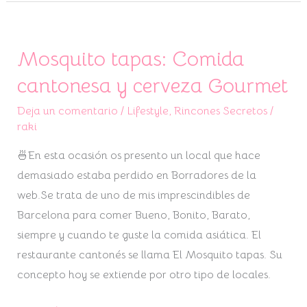
Mosquito tapas: Comida
Mosquito
tapas:
cantonesa y cerveza Gourmet
Comida
Deja un comentario
/
Lifestyle
,
Rincones Secretos
/
cantonesa
raki
y
cerveza
🍜En esta ocasión os presento un local que hace
Gourmet
demasiado estaba perdido en Borradores de la
web.Se trata de uno de mis imprescindibles de
Barcelona para comer Bueno, Bonito, Barato,
siempre y cuando te guste la comida asiática. El
restaurante cantonés se llama El Mosquito tapas. Su
concepto hoy se extiende por otro tipo de locales.