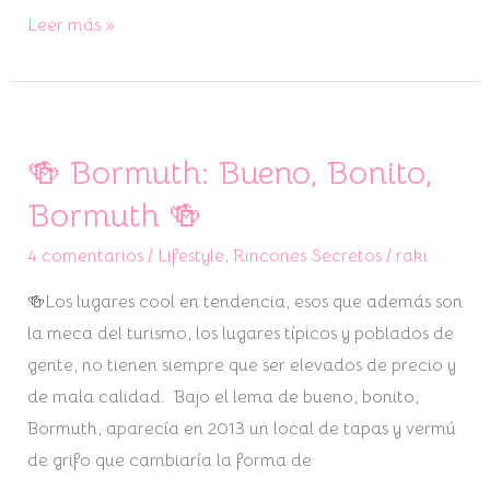
Leer más »
🍻 Bormuth: Bueno, Bonito,
🍻
Bormuth:
Bormuth 🍻
Bueno,
4 comentarios
/
Lifestyle
,
Rincones Secretos
/
raki
Bonito,
Bormuth
🍻Los lugares cool en tendencia, esos que además son
🍻
la meca del turismo, los lugares típicos y poblados de
gente, no tienen siempre que ser elevados de precio y
de mala calidad. Bajo el lema de bueno, bonito,
Bormuth, aparecía en 2013 un local de tapas y vermú
de grifo que cambiaría la forma de