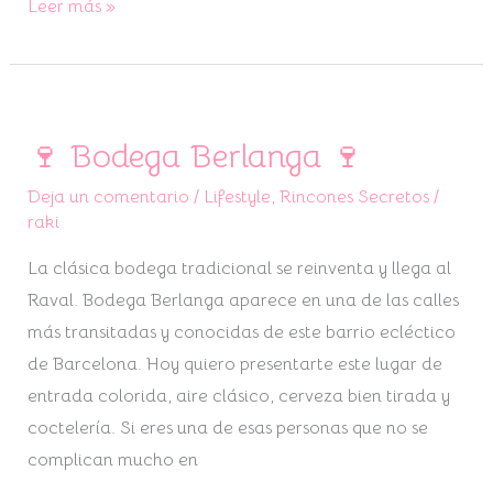
Leer más »
🍷 Bodega Berlanga 🍷
🍷
Bodega
Deja un comentario
/
Lifestyle
,
Rincones Secretos
/
Berlanga
raki
🍷
La clásica bodega tradicional se reinventa y llega al
Raval. Bodega Berlanga aparece en una de las calles
más transitadas y conocidas de este barrio ecléctico
de Barcelona. Hoy quiero presentarte este lugar de
entrada colorida, aire clásico, cerveza bien tirada y
coctelería. Si eres una de esas personas que no se
complican mucho en