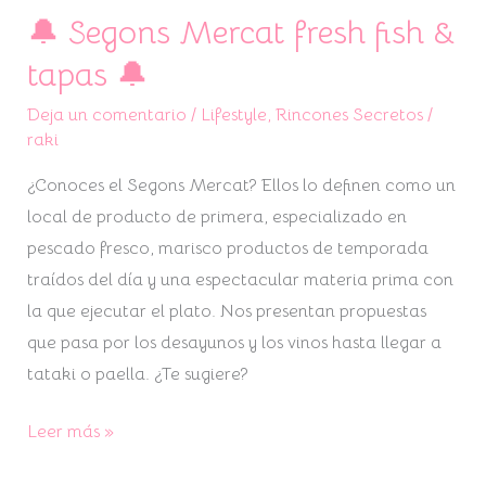
🔔 Segons Mercat fresh fish &
🔔
Segons
tapas 🔔
Mercat
Deja un comentario
/
Lifestyle
,
Rincones Secretos
/
fresh
raki
fish
&
¿Conoces el Segons Mercat? Ellos lo definen como un
tapas
local de producto de primera, especializado en
🔔
pescado fresco, marisco productos de temporada
traídos del día y una espectacular materia prima con
la que ejecutar el plato. Nos presentan propuestas
que pasa por los desayunos y los vinos hasta llegar a
tataki o paella. ¿Te sugiere?
Leer más »