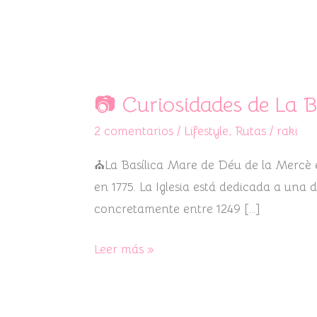
📷
Curiosidades
📷 Curiosidades de La B
de
2 comentarios
/
Lifestyle
,
Rutas
/
raki
La
Basílica
⛪La Basílica Mare de Déu de la Mercè es 
de
en 1775. La Iglesia está dedicada a una 
la
concretamente entre 1249 […]
Mercè
📷
Leer más »