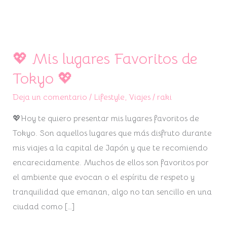
💖 Mis lugares Favoritos de
💖
Mis
Tokyo 💖
lugares
Deja un comentario
/
Lifestyle
,
Viajes
/
raki
Favoritos
de
💖Hoy te quiero presentar mis lugares favoritos de
Tokyo
Tokyo. Son aquellos lugares que más disfruto durante
💖
mis viajes a la capital de Japón y que te recomiendo
encarecidamente. Muchos de ellos son favoritos por
el ambiente que evocan o el espíritu de respeto y
tranquilidad que emanan, algo no tan sencillo en una
ciudad como […]