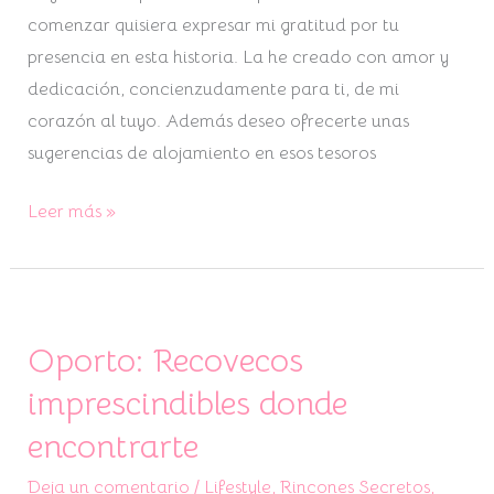
comenzar quisiera expresar mi gratitud por tu
presencia en esta historia. La he creado con amor y
dedicación, concienzudamente para ti, de mi
corazón al tuyo. Además deseo ofrecerte unas
sugerencias de alojamiento en esos tesoros
Leer más »
Oporto: Recovecos
Oporto:
Recovecos
imprescindibles donde
imprescindibles
encontrarte
donde
encontrarte
Deja un comentario
/
Lifestyle
,
Rincones Secretos
,