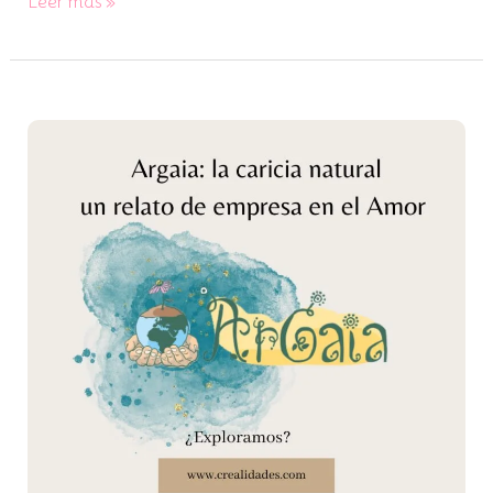
Leer más »
ArGaia:
la
caricia
natural