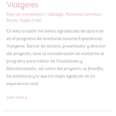
por
Viatgeres
Experiencies
Deja un comentario
/
Lifestyle
,
Rincones Secretos
,
Viatgeres
Rutas
,
Viajes
/
raki
En esta ocasión me siento agradecida de aparecer
en el programa de aventuras sonoras Experiències
Viatgeres. Bernat de siurana, presentador y director
del proyecto, tuvo la consideración de invitarme al
programa para hablar de Crealidades y
Barceloneando, así como del proyecto, su filosofía,
las aventuras y lo que los viajes significan en mi
experiencia vital.
Leer más »