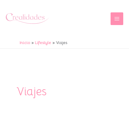
Ir
al
contenido
Inicio
Lifestyle
Viajes
Viajes
León