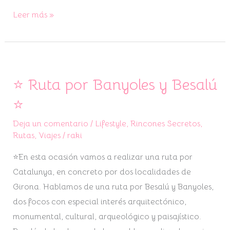
Leer más »
⭐ Ruta por Banyoles y Besalú
⭐
Ruta
⭐
por
Deja un comentario
/
Lifestyle
,
Rincones Secretos
,
Banyoles
Rutas
,
Viajes
/
raki
y
Besalú
⭐En esta ocasión vamos a realizar una ruta por
⭐
Catalunya, en concreto por dos localidades de
Girona. Hablamos de una ruta por Besalú y Banyoles,
dos focos con especial interés arquitectónico,
monumental, cultural, arqueológico y paisajístico.