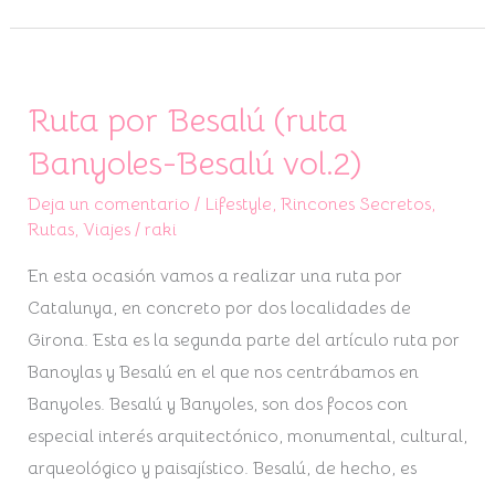
Ruta por Besalú (ruta
Ruta
por
Banyoles-Besalú vol.2)
Besalú
Deja un comentario
/
Lifestyle
,
Rincones Secretos
,
(ruta
Rutas
,
Viajes
/
raki
Banyoles-
Besalú
En esta ocasión vamos a realizar una ruta por
vol.2)
Catalunya, en concreto por dos localidades de
Girona. Esta es la segunda parte del artículo ruta por
Banoylas y Besalú en el que nos centrábamos en
Banyoles. Besalú y Banyoles, son dos focos con
especial interés arquitectónico, monumental, cultural,
arqueológico y paisajístico. Besalú, de hecho, es