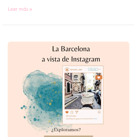
Leer más »
30+100
lugares
de
Barcelona
Instagrameables