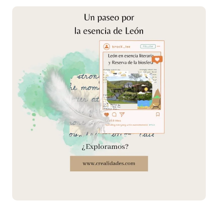
esencia
literaria
y
reserva
de
la
biosfera