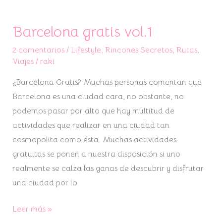
Barcelona gratis vol.1
Barcelona
gratis
2 comentarios
/
Lifestyle
,
Rincones Secretos
,
Rutas
,
vol.1
Viajes
/
raki
¿Barcelona Gratis? Muchas personas comentan que
Barcelona es una ciudad cara, no obstante, no
podemos pasar por alto que hay multitud de
actividades que realizar en una ciudad tan
cosmopolita como ésta. Muchas actividades
gratuitas se ponen a nuestra disposición si uno
realmente se calza las ganas de descubrir y disfrutar
una ciudad por lo
Leer más »