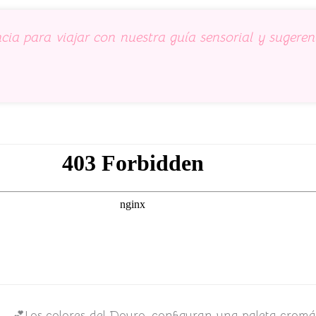
ia para viajar con nuestra guía sensorial y suger
💕Los colores del Douro, configuran una paleta cromá