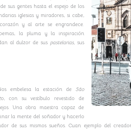
de sus gentes hasta el espejo de los
darias iglesias y miradores, si cabe,
corazón y al arte se engrandece.
oemas, la pluma y la inspiración
dan al dulzor de sus
pastelarias,
sus
os embelesa la estación de
São
t
o, con su vestíbulo revestido de
lejos. Una obra maestra capaz de
minar la mente del soñador y hacerlo
ador de sus mismos sueños. Cuan ejemplo del creador