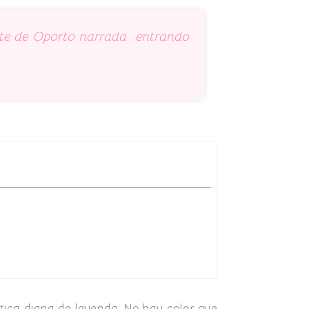
ente de Oporto narrada entrando
tica digna de leyenda. No hay color que