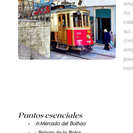
arte
río,
cal
sus 
cre
amo
pue
inic
Puntos esenciales
☆Mercado del Bolhao
☆
Palacio de la Bolsa