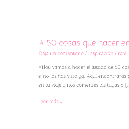
⭐
50
⭐ 50 cosas que hacer e
cosas
Deja un comentario
/
Inspiración
/
raki
que
hacer
⭐Hoy vamos a hacer el listado de 50 cos
en
si no los has visto ya. Aquí encontrarás
Barcelona
en tu viaje y nos comentes las tuyas o [
Vol.3
⭐
Leer más »