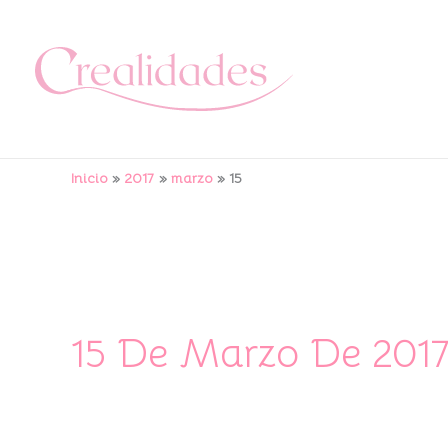
Ir
al
contenido
Inicio
2017
marzo
15
15 De Marzo De 201