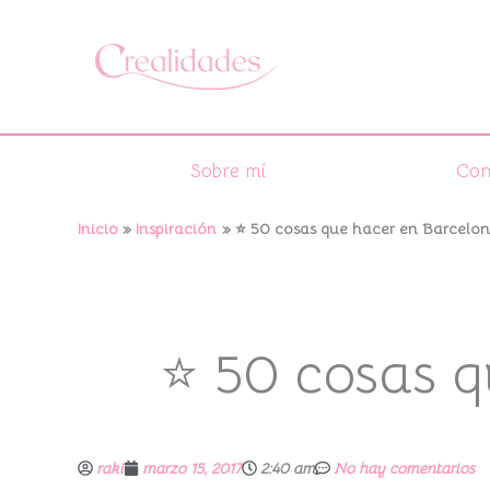
Ir
al
contenido
Sobre mí
Con
Inicio
Inspiración
⭐ 50 cosas que hacer en Barcelon
⭐ 50 cosas q
raki
marzo 15, 2017
2:40 am
No hay comentarios