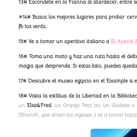
13# Escóndete en la Fianna al atardecer, entre su 
⭐14# Busca los mejores lugares para probar cerve
fb los verás…
15# Ve a tomar un aperitivo italiano a
El Aperol S
16# Toma una moto y haz una ruta hasta el delta.
magia que desprende. Si estas listo, puedes queda
17# Descubre el museo egipcio en el Eixample si e
18# Visita la estàtua de la Libertad en la Bibli
un
Elsa&Fred
, un Granja Petit bo, un Giulieta o
(Brunch,
que dirían los ingleses
…) ve a tomar tapa