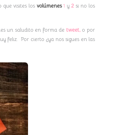
que visites los
volúmenes
1
y
2
si no los
des un saludito en forma de
tweet,
o por
y feliz. Por cierto ¿ya nos sigues en las