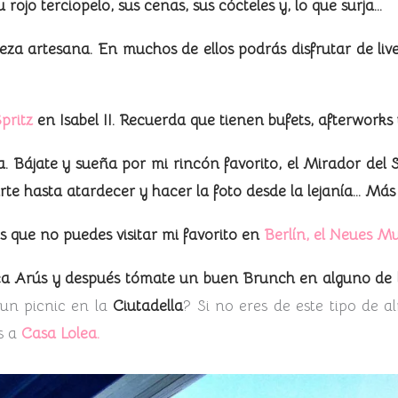
rojo terciopelo, sus cenas, sus cócteles y, lo que surja…
za artesana. En muchos de ellos podrás disfrutar de liv
pritz
en Isabel II. Recuerda que tienen bufets, afterwork
 Bájate y sueña por mi rincón favorito, el Mirador del S
rte hasta atardecer y hacer la foto desde la lejanía… Más
s que no puedes visitar mi favorito en
Berlín,
el Neues M
oteca Arús y después tómate un buen Brunch en alguno de 
 un picnic en la
Ciutadella
? Si no eres de este tipo de 
s a
Casa Lolea.