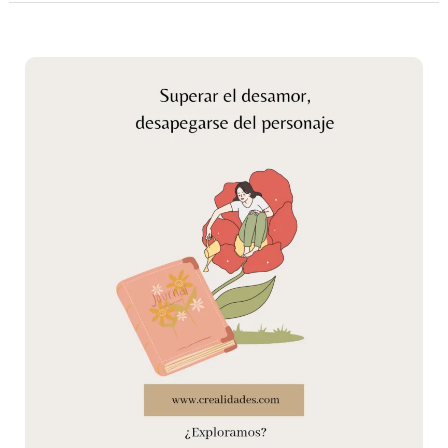
⭐
Superar
el
desamor:
Aprendizaje
o
engancharse
al
personaje
⭐