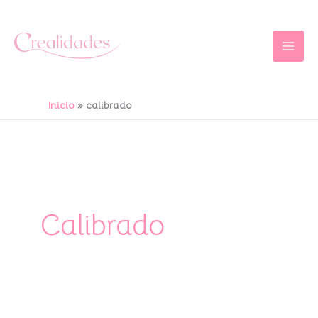
Ir
al
contenido
Inicio
calibrado
Calibrado
Tu