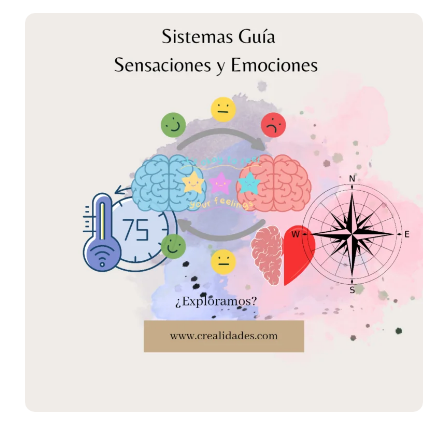
mecanismo
de
calibrado:
sentimientos
y
emociones