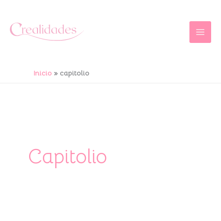
Ir
al
contenido
Inicio
capitolio
Capitolio