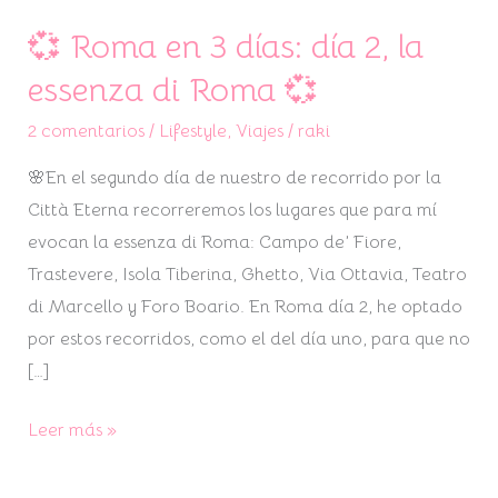
💞 Roma en 3 días: día 2, la
💞
Roma
essenza di Roma 💞
en
2 comentarios
/
Lifestyle
,
Viajes
/
raki
3
días:
🌸En el segundo día de nuestro de recorrido por la
día
Città Eterna recorreremos los lugares que para mí
2,
evocan la essenza di Roma: Campo de’ Fiore,
la
Trastevere, Isola Tiberina, Ghetto, Via Ottavia, Teatro
essenza
di Marcello y Foro Boario. En Roma día 2, he optado
di
por estos recorridos, como el del día uno, para que no
Roma
[…]
💞
Leer más »