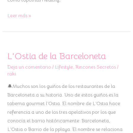
como topos las Healthy,
Leer más »
L'Ostia de la Barceloneta
L'Ostia
de
Deja un comentario
/
Lifestyle
,
Rincones Secretos
/
la
raki
Barceloneta
🔔Muchos son los guiños de los restaurantes de la
Barceloneta a su historia. Uno de estos guiños es la
taberna gourmet l’Ostia. El nombre de L’Ostia hace
referencia a uno de los tres apelativos por los que
conocía el barrio históricamente: Barceloneta,
L’Ostia o Barrio de la pplaya. El nombre se relaciona