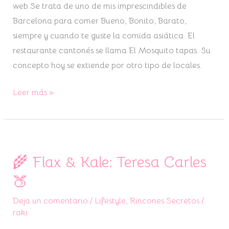
web.Se trata de uno de mis imprescindibles de
Barcelona para comer Bueno, Bonito, Barato,
siempre y cuando te guste la comida asiática. El
restaurante cantonés se llama El Mosquito tapas. Su
concepto hoy se extiende por otro tipo de locales.
Leer más »
🌾 Flax & Kale: Teresa Carles
🌾
Flax
🍑
&
Deja un comentario
/
Lifestyle
,
Rincones Secretos
/
Kale:
raki
Teresa