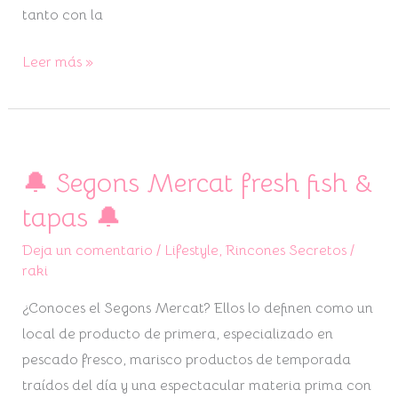
tanto con la
Leer más »
🔔 Segons Mercat fresh fish &
🔔
Segons
tapas 🔔
Mercat
Deja un comentario
/
Lifestyle
,
Rincones Secretos
/
fresh
raki
fish
&
¿Conoces el Segons Mercat? Ellos lo definen como un
tapas
local de producto de primera, especializado en
🔔
pescado fresco, marisco productos de temporada
traídos del día y una espectacular materia prima con