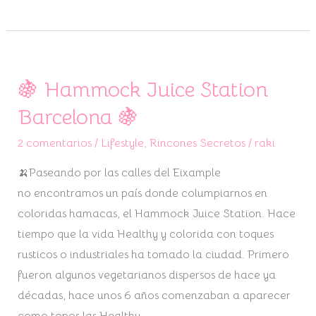
🍇 Hammock Juice Station
🍇
Hammock
Barcelona 🍇
Juice
2 comentarios
/
Lifestyle
,
Rincones Secretos
/
raki
Station
Barcelona
🍌Paseando por las calles del Eixample
🍇
no encontramos un país donde columpiarnos en
coloridas hamacas, el Hammock Juice Station. Hace
tiempo que la vida Healthy y colorida con toques
rusticos o industriales ha tomado la ciudad. Primero
fueron algunos vegetarianos dispersos de hace ya
décadas, hace unos 6 años comenzaban a aparecer