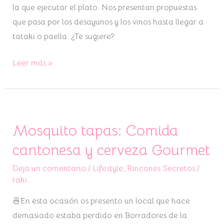
la que ejecutar el plato. Nos presentan propuestas
que pasa por los desayunos y los vinos hasta llegar a
tataki o paella. ¿Te sugiere?
Leer más »
Mosquito tapas: Comida
Mosquito
tapas:
cantonesa y cerveza Gourmet
Comida
Deja un comentario
/
Lifestyle
,
Rincones Secretos
/
cantonesa
raki
y
cerveza
🍜En esta ocasión os presento un local que hace
Gourmet
demasiado estaba perdido en Borradores de la