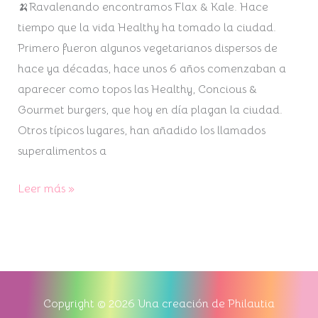
Carles
🍌Ravalenando encontramos Flax & Kale. Hace
🍑
tiempo que la vida Healthy ha tomado la ciudad.
Primero fueron algunos vegetarianos dispersos de
hace ya décadas, hace unos 6 años comenzaban a
aparecer como topos las Healthy, Concious &
Gourmet burgers, que hoy en día plagan la ciudad.
Otros típicos lugares, han añadido los llamados
superalimentos a
Leer más »
Copyright © 2026 Una creación de Philautia