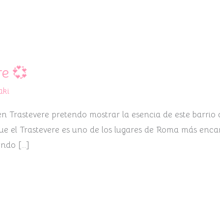
re 💞
aki
 en Trastevere pretendo mostrar la esencia de este barri
e el Trastevere es uno de los lugares de Roma más encan
endo […]