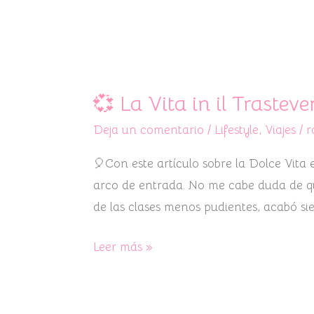
💞
La
💞 La Vita in il Trasteve
Vita
Deja un comentario
/
Lifestyle
,
Viajes
/
r
in
il
🎈Con este artículo sobre la Dolce Vita
Trastevere
arco de entrada. No me cabe duda de qu
💞
de las clases menos pudientes, acabó si
Leer más »