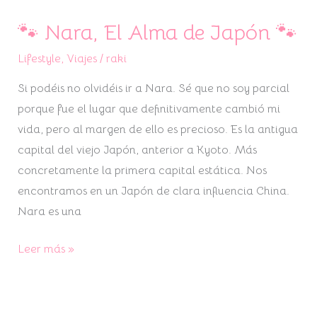
🐾 Nara, El Alma de Japón 🐾
🐾
Nara,
Lifestyle
,
Viajes
/
raki
El
Si podéis no olvidéis ir a Nara. Sé que no soy parcial
Alma
porque fue el lugar que definitivamente cambió mi
de
vida, pero al margen de ello es precioso. Es la antigua
Japón
capital del viejo Japón, anterior a Kyoto. Más
🐾
concretamente la primera capital estática. Nos
encontramos en un Japón de clara influencia China.
Nara es una
Leer más »