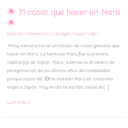
🌟 31 cosas que hacer en Nara
🌟
31
🌟
cosas
Deja un comentario
/
Lifestyle
,
Viajes
/
raki
que
hacer
⭐Hoy vamos a hacer un listado de cosas geniales que
en
hacer en Nara. La hermosa Nara fue la primera
Nara
capital fija de Japón. Nara, además es el centro de
🌟
peregrinación de los últimos años de crealidades
porque nació allí. 💞He visitado Nara en todos mis
viajes a Japón. Hoy en día te escribo desde el […]
Leer más »