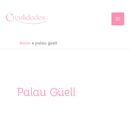
Ir
al
contenido
Inicio
palau güell
Palau Güell