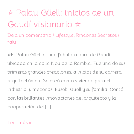
⭐ Palau Güell: inicios de un
⭐
Palau
Gaudí visionario ⭐
Güell:
Deja un comentario
/
Lifestyle
,
Rincones Secretos
/
inicios
raki
de
un
⭐El Palau Güell es una fabulosa obra de Gaudí
Gaudí
ubicada en la calle Nou de la Rambla. Fue una de sus
visionario
primeras grandes creaciones, a inicios de su carrera
⭐
arquitectónica. Se creó como vivienda para el
industrial y mecenas, Eusebi Güell y su familia. Contó
con las brillantes innovaciones del arquitecto y la
cooperación del […]
Leer más »