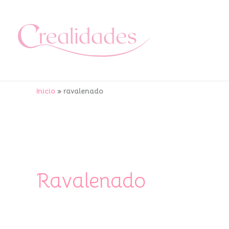
Ir
al
contenido
Inicio
ravalenado
Ravalenado