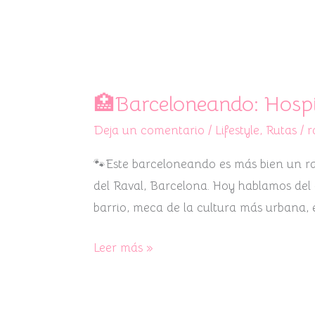
🏥
Barceloneando:
🏥Barceloneando: Hospi
Hospital
Deja un comentario
/
Lifestyle
,
Rutas
/
r
de
la
🐾Este barceloneando es más bien un rav
Santa
del Raval, Barcelona. Hoy hablamos del a
Creu
barrio, meca de la cultura más urbana,
🏥
Leer más »