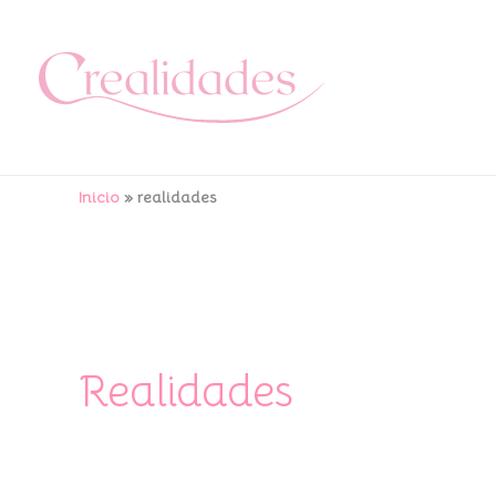
Ir
al
contenido
Inicio
realidades
Realidades