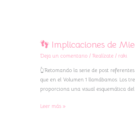
👣
Implicaciones
👣 Implicaciones de Mie
de
Deja un comentario
/
Realízate
/
raki
Miedos
y
👆Retomando la serie de post referentes 
creencias
que en el Volumen 1 llamábamos: Los tres
Vol.
proporciona una visual esquemática del
2
👣
Leer más »