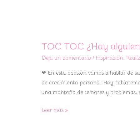
TOC
TOC
TOC TOC ¿Hay alguien 
¿Hay
Deja un comentario
/
Inspiración
,
Realí
alguien
en
❤ En esta ocasión vamos a hablar de supe
casa?:
de crecimiento personal. Hoy hablaremos
superar
una montaña de temores y problemas, e
el
TOC
Leer más »