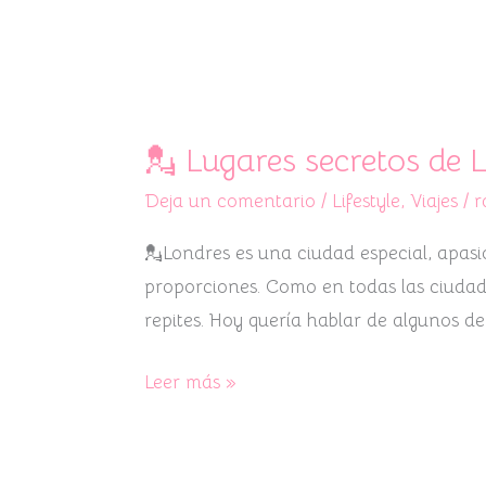
💂
Lugares
💂 Lugares secretos de 
secretos
Deja un comentario
/
Lifestyle
,
Viajes
/
r
de
Londres
💂Londres es una ciudad especial, apasi
💂
proporciones. Como en todas las ciudade
repites. Hoy quería hablar de algunos de
Leer más »