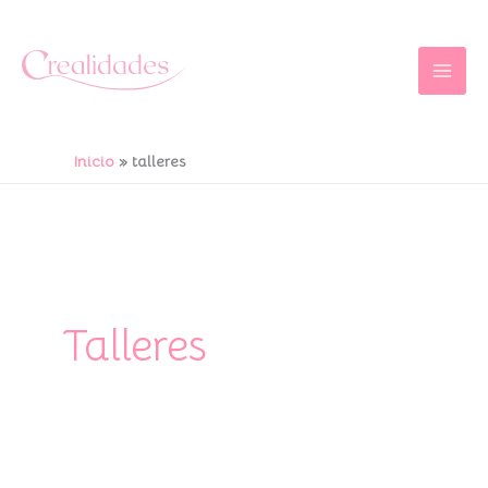
Ir
al
contenido
Inicio
talleres
Talleres