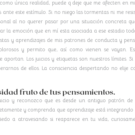
s como única realidad, puede q deje que me afecten en m
as ante este estímulo. Si no niego las tormentas ni me res
onal al no querer pasar por una situación concreta que
gar la emoción que en mí esta asociada a ese estadio to
estas y aprendizajes de mis patrones de conducta y pen
olorosos y permito que, así como vienen se vayan. E
 aportan. Los juicios y etiquetas son nuestros límites. S
rarnos de ellos. La consciencia despertando no elije c
sidad fruto de tus pensamientos.
uicio y reconozco que es desde un antiguo patrón de 
mpletamente y comprenda que aprendizaje está integrando
edo a atravesando si reaparece en tu vida, curiosame