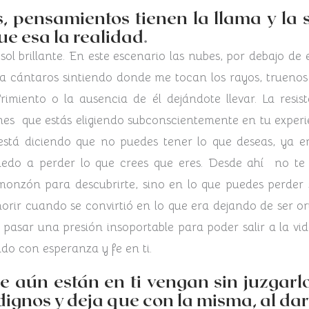
s, pensamientos tienen la llama y la
e esa la realidad
.
 sol brillante. En este escenario las nubes, por debajo d
 cántaros sintiendo donde me tocan los rayos, truenos 
rimiento o la ausencia de él dejándote llevar. La resis
ones que estás eligiendo subconscientemente en tu experie
está diciendo que no puedes tener lo que deseas, ya er
edo a perder lo que crees que eres. Desde ahí no te 
l monzón para descubrirte, sino en lo que puedes perde
rir cuando se convirtió en lo que era dejando de ser o
 pasar una presión insoportable para poder salir a la vid
do con esperanza y fe en ti.
 aún están en ti vengan sin juzgarl
ignos y deja que con la misma, al dar