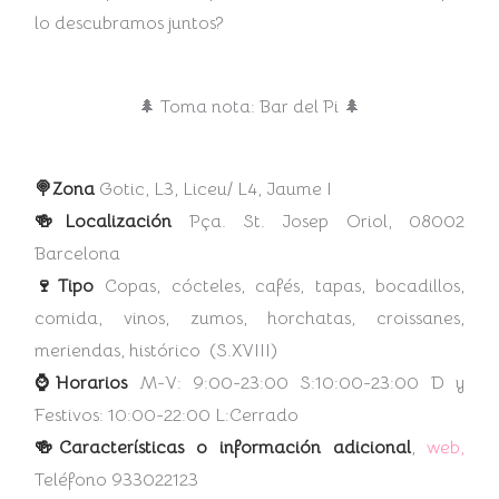
lo descubramos juntos?
🌲 Toma nota: Bar del Pi 🌲
🍭Zona
Gotic, L3, Liceu/ L4, Jaume I
🍻Localización
Pça. St. Josep Oriol, 08002
Barcelona
🍷Tipo
Copas, cócteles, cafés, tapas, bocadillos,
comida, vinos, zumos, horchatas, croissanes,
meriendas, histórico (S.XVIII)
⌚Horarios
M-V: 9:00-23:00 S:10:00-23:00 D y
Festivos: 10:00-22:00 L:Cerrado
🍻Características o información adicional
,
web,
Teléfono 933022123