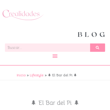
Ir
al
contenido
BLOG
Buscar
Inicio
Lifestyle
🌲 El Bar del Pi 🌲
🌲 El Bar del Pi 🌲