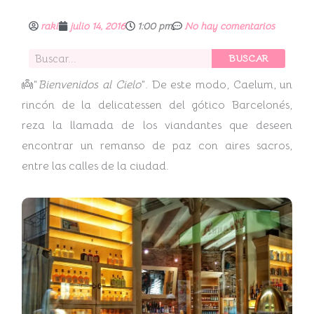
raki
julio 14, 2016
1:00 pm
No hay comentarios
Buscar
BUSCAR
👼“
Bienvenidos al Cielo
”. De este modo, Caelum, un
rincón de la delicatessen del gótico Barcelonés,
reza la llamada de los viandantes que deseen
encontrar un remanso de paz con aires sacros,
entre las calles de la ciudad.