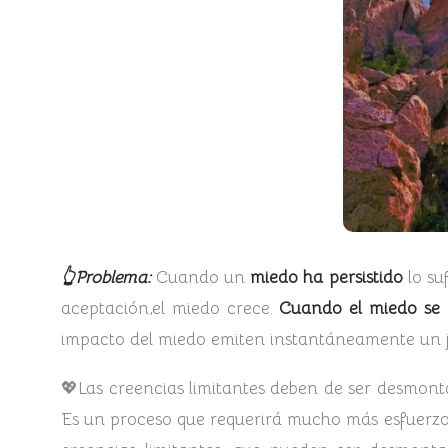
👆Problema:
Cuando un
miedo ha persistido
lo s
aceptación,el miedo crece.
Cuando el miedo se 
impacto del miedo emiten instantáneamente un ju
💖Las creencias limitantes deben de ser desmonta
Es un proceso que requerirá mucho más esfuerzo q