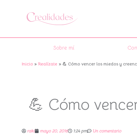
Ir
al
contenido
Sobre mí
Con
Inicio
Realízate
💪 Cómo vencer los miedos y creenci
💪 Cómo vencer 
raki
mayo 20, 2016
1:24 pm
Un comentario