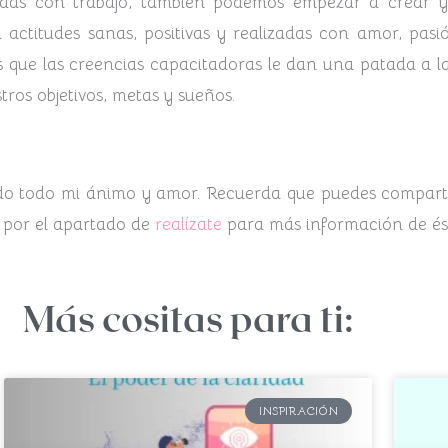
adas con trabajo, también podemos empezar a crear y
actitudes sanas, positivas y realizadas con amor, pasi
 que las creencias capacitadoras le dan una patada a l
ros objetivos, metas y sueños.
do todo mi ánimo y amor. Recuerda que puedes compartir 
 por el apartado de
realízate
para más información de ést
Más cositas para ti:
INSPIRACIÓN