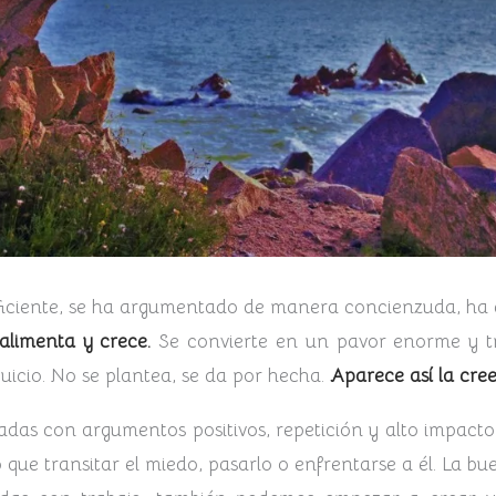
uficiente, se ha argumentado de manera concienzuda, ha 
alimenta y crece.
Se convierte en un pavor enorme y tr
icio. No se plantea, se da por hecha.
Aparece así la cree
das con argumentos positivos, repetición y alto impacto
ue transitar el miedo, pasarlo o enfrentarse a él. La bue