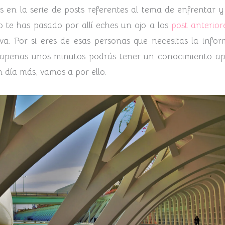
 en la serie de posts referentes al tema de enfrentar 
o te has pasado por allí eches un ojo a los
post anterior
va. Por si eres de esas personas que necesitas la infor
 apenas unos minutos podrás tener un conocimiento apl
día más, vamos a por ello.