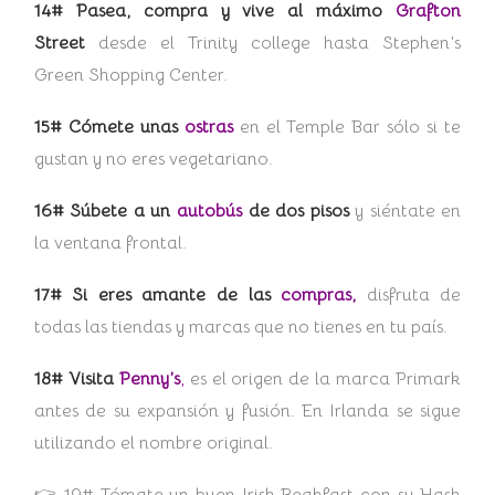
14# Pasea, compra y vive al máximo
Grafton
Street
desde el Trinity college hasta Stephen’s
Green Shopping Center.
15# Cómete unas
ostras
en el Temple Bar sólo si te
gustan y no eres vegetariano.
16# Súbete a un
autobús
de dos pisos
y siéntate en
la ventana frontal.
17# Si eres amante de las
compras,
disfruta de
todas las tiendas y marcas que no tienes en tu país.
18# Visita
Penny’s
,
es el origen de la marca Primark
antes de su expansión y fusión. En Irlanda se sigue
utilizando el nombre original.
👉 19# Tómate un buen Irish Beakfast con su Hash