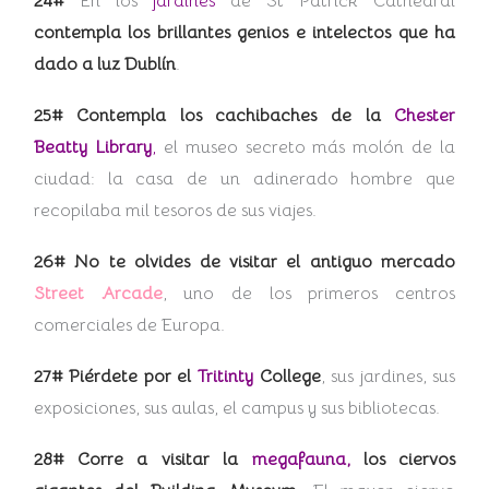
24#
En los
jardines
de St Patrick Cathedral
contempla los brillantes genios e intelectos que ha
dado a luz Dublín
.
25# Contempla los cachibaches de la
Chester
Beatty Library
,
el museo secreto más molón de la
ciudad: la casa de un adinerado hombre que
recopilaba mil tesoros de sus viajes.
26# No te olvides de visitar el antiguo mercado
Street Arcade
, uno de los primeros centros
comerciales de Europa.
27# Piérdete por el
Tritinty
College
, sus jardines, sus
exposiciones, sus aulas, el campus y sus bibliotecas.
28# Corre a visitar la
megafauna,
los ciervos