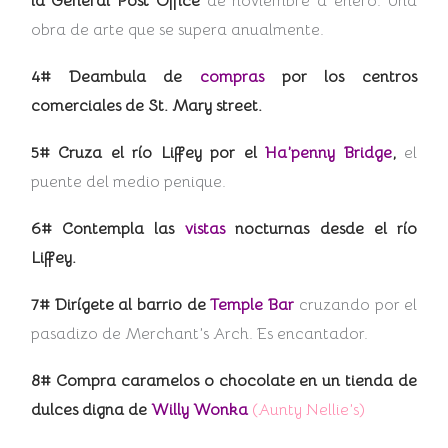
la General Post Office
de noviembre a enero. Una
obra de arte que se supera anualmente.
4# Deambula de
compras
por los centros
comerciales de St. Mary street.
5# Cruza el río Liffey por el
Ha’penny Bridge
,
el
puente del medio penique.
6# Contempla las
vistas
nocturnas desde el río
Liffey.
7# Dirígete al barrio de
Temple Bar
cruzando por el
pasadizo de Merchant’s Arch. Es encantador.
8# Compra caramelos o chocolate en un tienda de
dulces digna de
Willy Wonka
(Aunty Nellie’s)