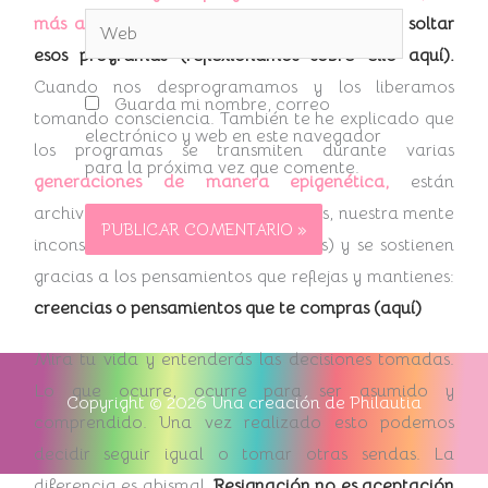
Web
más aquí)
que nos dirigen. Podemos decidir
soltar
esos programas (reflexionamos sobre ello aquí).
Cuando nos desprogramamos y los liberamos
Guarda mi nombre, correo
tomando consciencia. También te he explicado que
electrónico y web en este navegador
los programas se transmiten durante varias
para la próxima vez que comente.
generaciones de manera epigenética,
están
archivados en engramas, emociones, nuestra mente
inconsciente (llámalo como quieras) y se sostienen
gracias a los pensamientos que reflejas y mantienes:
creencias o pensamientos que te compras (aquí)
Mira tu vida y entenderás las decisiones tomadas.
Lo que ocurre, ocurre para ser asumido y
Copyright © 2026 Una creación de Philautia
comprendido. Una vez realizado esto podemos
decidir seguir igual o tomar otras sendas. La
diferencia es abismal.
Resignación no es aceptación