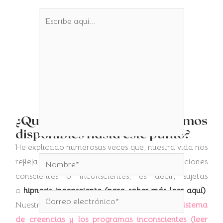
Escribe
aquí...
¿Qué herramientas tenemos
disponibles hasta este punto?
He explicado numerosas veces que, nuestra vida nos
Nombre*
refleja el resultado de nuestras elecciones
conscientes o inconscientes, es decir, sujetas
a
hipnosis inconsciente (para saber más leer aquí)
.
Correo
Nuestra vida es una p
royección de nuestro sistema
electrónico*
de creencias y los programas inconscientes (leer