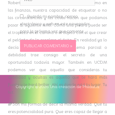
Robert Kiyosaky. Ciertamente en la vida, como en
las finanzas, nuestra capacidad de etiquetar o no
Guarda mi nombre, correo
las circunstancias y las cosas hacen que podamos
electrónico y web en este navegador
pasar al siguiente nivel.
Cómo una piedra puede ser
para la próxima vez que comente.
el tropiezo en el camino o el objeto con el que crear
el peldaño de la escalera al éxito.
En realidad ya lo
decía Napoleón Hill, todo problema parcial o
debilidad trae consigo el secreto de una
oportunidad todavía mayor.
También en UCDM
podemos ver que aquello que consideras tu
debilidad y ocultas es aquello que te hará más
fuerte y te hará brillar. Ahí es donde está tu lugar. Tu
Copyright © 2026 Una creación de Philautia
luz.
🌈Son mil formas de decir la misma verdad. Que tu
eres potencialidad pura. Que eres capaz de llegar a