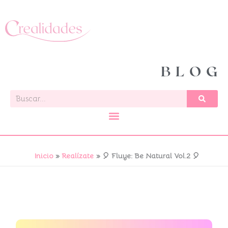
Ir
al
contenido
BLOG
Buscar
Inicio
Realízate
🎈 Fluye: Be Natural Vol.2 🎈