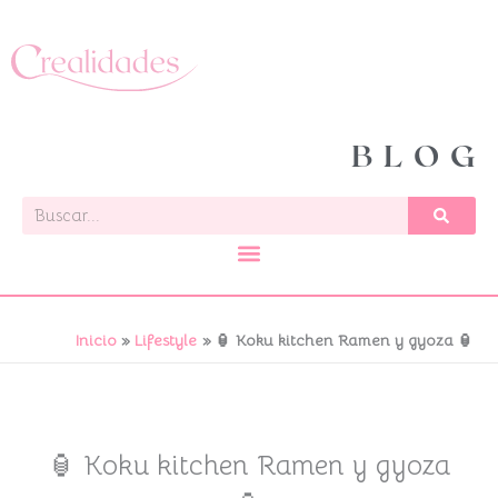
Ir
al
contenido
BLOG
Buscar
Inicio
Lifestyle
🏮 Koku kitchen Ramen y gyoza 🏮
🏮 Koku kitchen Ramen y gyoza