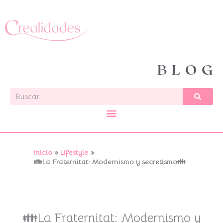
Ir
al
contenido
BLOG
Buscar
Inicio
Lifestyle
👪La Fraternitat: Modernismo y secretismo👪
👪La Fraternitat: Modernismo y