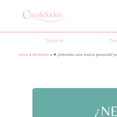
Ir
al
contenido
Sobre mí
Con
Inicio
Realízate
✵ ¿Necesito una marca personal? p