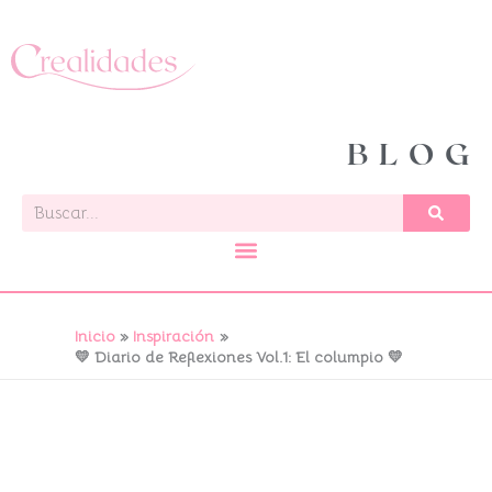
Ir
al
contenido
BLOG
Buscar
Inicio
Inspiración
💛 Diario de Reflexiones Vol.1: El columpio 💛