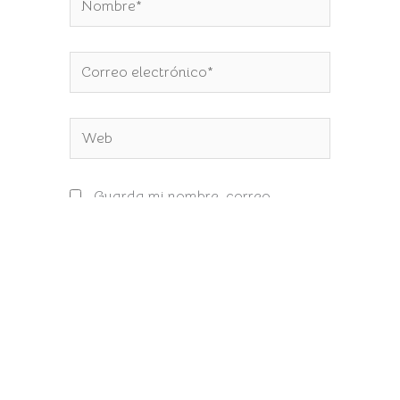
Correo
electrónico*
Web
Guarda mi nombre, correo
electrónico y web en este navegador
para la próxima vez que comente.