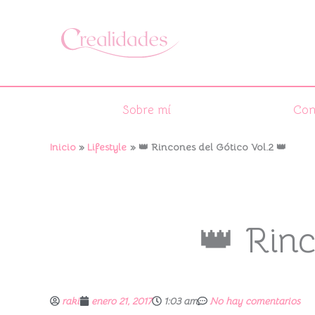
Ir
al
contenido
Sobre mí
Con
Inicio
Lifestyle
👑 Rincones del Gótico Vol.2 👑
👑 Rinc
raki
enero 21, 2017
1:03 am
No hay comentarios