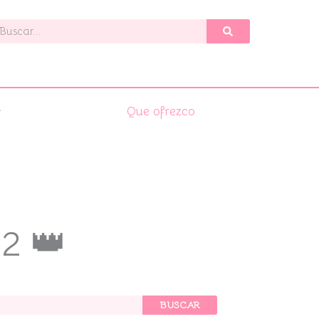
uscar
Que ofrezco
.2 👑
BUSCAR