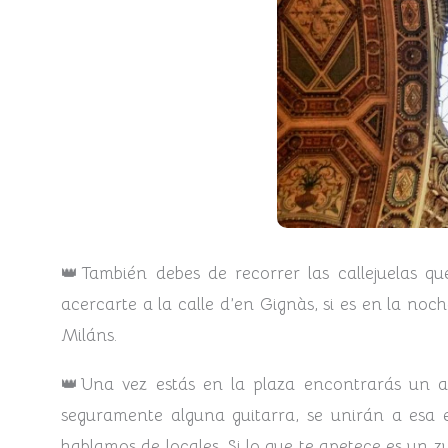
👑También debes de recorrer las callejuelas qu
acercarte a la calle d’en Gignàs, si es en la noc
Miláns.
👑Una vez estás en la plaza encontrarás un 
seguramente alguna guitarra, se unirán a esa e
hablamos de locales. Si lo que te apetece es un z