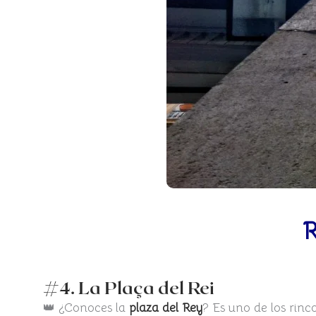
R
#4. La Plaça del Rei
👑 ¿Conoces la
plaza del Rey
? Es uno de los rinc