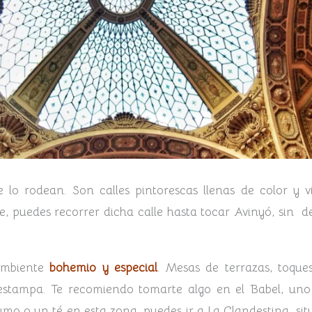
e lo rodean. Son calles pintorescas llenas de color y
he, puedes recorrer dicha calle hasta tocar Avinyó, sin d
ambiente
bohemio y especial
. Mesas de terrazas, toques 
stampa. Te recomiendo tomarte algo en el Babel, uno d
umo o un té en esta zona, puedes ir a La Clandestina, sit