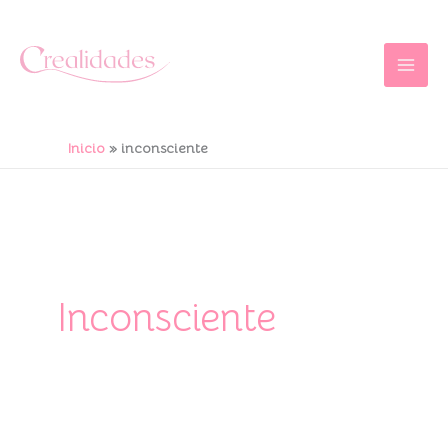
Ir
al
contenido
Inicio
inconsciente
Inconsciente
Ejercicio