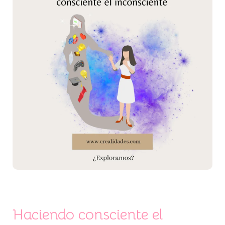
inconsciente
vol.1
Haciendo consciente el