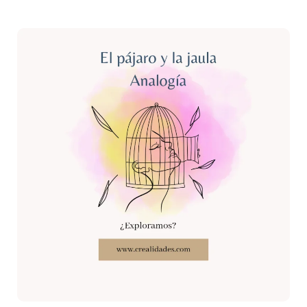
El
pájaro
y
la
jaula:
todo
es
decisión