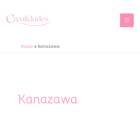
Ir
al
contenido
Inicio
kanazawa
Kanazawa