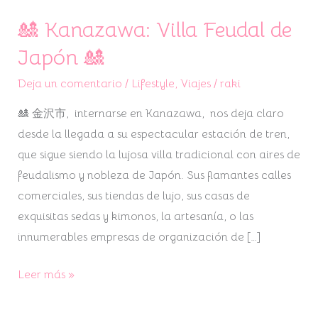
🎎 Kanazawa: Villa Feudal de
🎎
Kanazawa:
Japón 🎎
Villa
Deja un comentario
/
Lifestyle
,
Viajes
/
raki
Feudal
de
🎎 金沢市, internarse en Kanazawa, nos deja claro
Japón
desde la llegada a su espectacular estación de tren,
🎎
que sigue siendo la lujosa villa tradicional con aires de
feudalismo y nobleza de Japón. Sus flamantes calles
comerciales, sus tiendas de lujo, sus casas de
exquisitas sedas y kimonos, la artesanía, o las
innumerables empresas de organización de […]
Leer más »