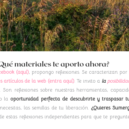
Qué materiales te aporto ahora?
ebook (aquí)
, propongo reflexiones. Se caracterizan por
os artículos de la web (entra aquí)
. Te invito a
la
posibilida
r. Son reflexiones sobre nuestras herramientas, capaci
mo la
oportunidad perfecta de descubrirte y traspasar tu
necesitas, las semillas de tu liberación.
¿Quieres Sumerg
e estas reflexiones independientes para que te pregunt