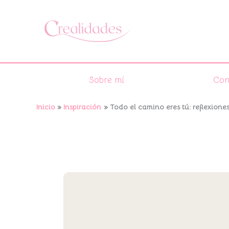
Ir
al
contenido
Sobre mí
Con
Inicio
Inspiración
Todo el camino eres tú: reflexione