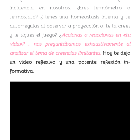
incidencia en nosotros. ¿Eres termómetro o
termostato? ¿Tienes una homeostasis interna y te
autorregulas al observar a proyección o, te la crees
y le sigues el juego? ¿
Accionas o reaccionas en «tu
vida»? , nos preguntábamos exhaustivamente al
analizar el tema de creencias limitantes.
Hoy te dejo
un video reflexivo y una potente reflexión in-
formativa.