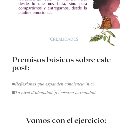
Premisas básicas sobre este
post:
■𝑅𝑒𝑓𝑙𝑒𝑥𝑖𝑜𝑛𝑒𝑠 𝑞𝑢𝑒 𝑒𝑥𝑝𝑎𝑛𝑑𝑒𝑛 𝑐𝑜𝑛𝑐𝑖𝑒𝑛𝑐𝑖𝑎 {𝑛.𝑐}
■𝑇𝑢 𝑛𝑖𝑣𝑒𝑙 𝑑’𝐼𝑑𝑒𝑛𝑡𝑖𝑑𝑎𝑑 {𝑛.𝑐}➟𝑐𝑟𝑒𝑎 𝑡𝑢 𝑟𝑒𝑎𝑙𝑖𝑑𝑎𝑑
Vamos con el ejercicio: