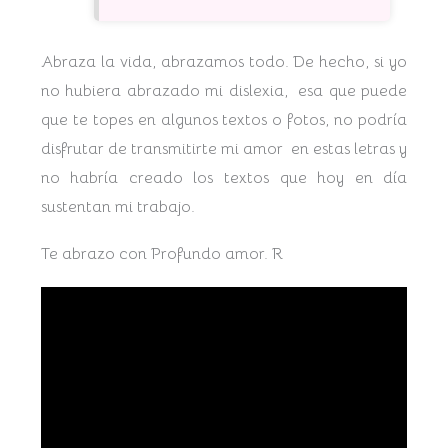
Abraza la vida, abrazamos todo. De hecho, si yo
no hubiera abrazado mi dislexia, esa que puede
que te topes en algunos textos o fotos, no podría
disfrutar de transmitirte mi amor en estas letras y
no habría creado los textos que hoy en día
sustentan mi trabajo.
Te abrazo con Profundo amor. R