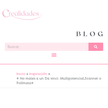
Ir
al
contenido
BLOG
Buscar
Inicio
Inspiración
⭐ No mates a un Da vinci: Multipotencial,Scanner o
Polímata⭐