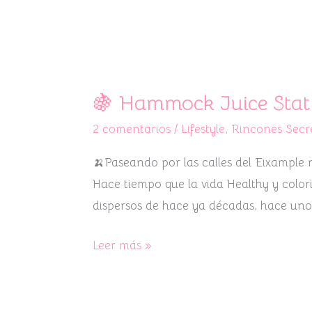
🍇
Hammock
🍇 Hammock Juice Stat
Juice
2 comentarios
/
Lifestyle
,
Rincones Secr
Station
Barcelona
🍌Paseando por las calles del Eixampl
🍇
Hace tiempo que la vida Healthy y color
dispersos de hace ya décadas, hace un
Leer más »