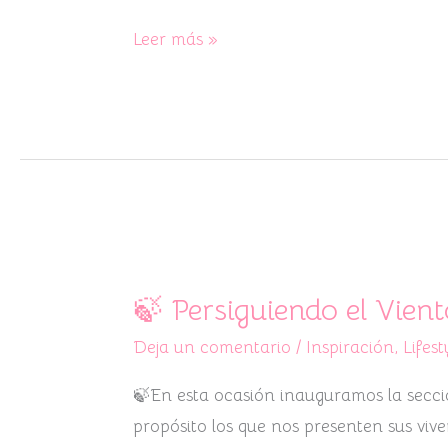
Leer más »
🍃
Persiguiendo
🍃 Persiguiendo el Vient
el
Deja un comentario
/
Inspiración
,
Lifest
Viento:
La
🍃En esta ocasión inauguramos la secció
visita
propósito los que nos presenten sus viv