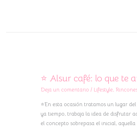
⭐
Alsur
⭐ Alsur café: lo que te 
café:
Deja un comentario
/
Lifestyle
,
Rincones
lo
que
⭐En esta ocasión tratamos un lugar del
te
ya tiempo, trabaja la idea de disfrutar
apetezca
el concepto sobrepasa el inicial, aquell
⭐