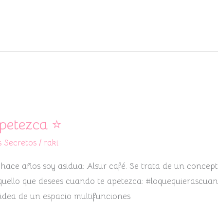
apetezca ⭐
 Secretos
/
raki
 hace años soy asidua: Alsur café. Se trata de un conce
 aquello que desees cuando te apetezca: #loquequierascuan
a idea de un espacio multifunciones