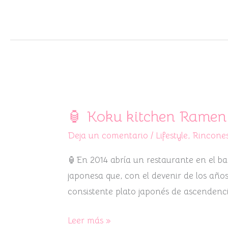
🏮
Koku
🏮 Koku kitchen Ramen
kitchen
Deja un comentario
/
Lifestyle
,
Rincones
Ramen
y
🏮En 2014 abría un restaurante en el ba
gyoza
japonesa que, con el devenir de los año
🏮
consistente plato japonés de ascendenc
Leer más »