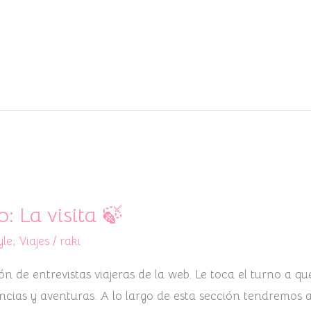
o: La visita 🍃
yle
,
Viajes
/
raki
n de entrevistas viajeras de la web. Le toca el turno a q
encias y aventuras. A lo largo de esta sección tendremos 