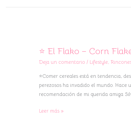
⭐
El
⭐ El Flako – Corn Flak
Flako
Deja un comentario
/
Lifestyle
,
Rincones
–
Corn
⭐Comer cereales está en tendencia, des
Flakes
perezosos ha invadido el mundo. Hace 
&
recomendación de mi querida amiga Silv
CO.
Barcelona
Leer más »
⭐