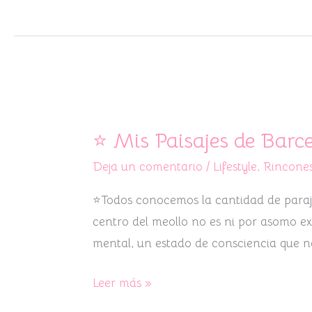
⭐
Mis
⭐ Mis Paisajes de Barce
Paisajes
Deja un comentario
/
Lifestyle
,
Rincones
de
Barcelona:
⭐Todos conocemos la cantidad de parajes
Rinconcitos
centro del meollo no es ni por asomo ex
chulis
mental, un estado de consciencia que 
&
relajantes
Leer más »
⭐