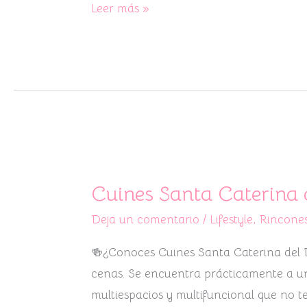
Leer más »
Cuines
Santa
Cuines Santa Caterina 
Caterina
Deja un comentario
/
Lifestyle
,
Rincones
del
Born
🍻¿Conoces Cuines Santa Caterina del B
cenas. Se encuentra prácticamente a un
multiespacios y multifuncional que no te