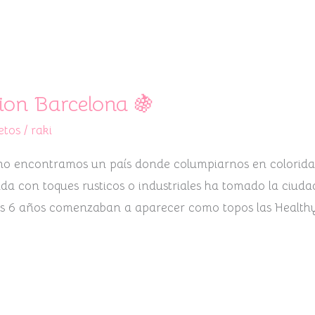
ion Barcelona 🍇
etos
/
raki
e no encontramos un país donde columpiarnos en colorid
ida con toques rusticos o industriales ha tomado la ciud
os 6 años comenzaban a aparecer como topos las Healthy