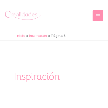
Ir
al
contenido
Inicio
Inspiración
Página 3
Inspiración
Lugares