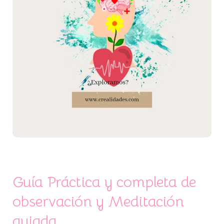
observación
y
Meditación
guiada
Guía Práctica y completa de
observación y Meditación
guiada