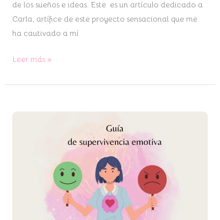
de los sueños e ideas. Este es un artículo dedicado a
Carla, artífice de este proyecto sensacional que me
ha cautivado a mí
Leer más »
Guía
de
supervivencia
emotiva:
transformar
la
percepción
en
3