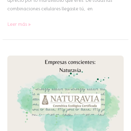
aprecio por lo maravilloso que eres. De todas las
combinaciones celulares llegaste tú, en
Leer más »
Naturavia:
de
la
Naturaleza
a
tu
Piel